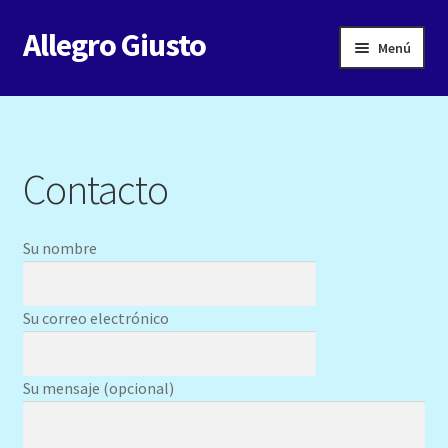
Allegro Giusto
Ir
Ir
Menú
a
al
la
contenido
Inicio
navegación
Contacto
Contacto
Risoterapia: Descubriendo los beneficios físicos de la risa
Más
Su nombre
Su correo electrónico
Su mensaje (opcional)